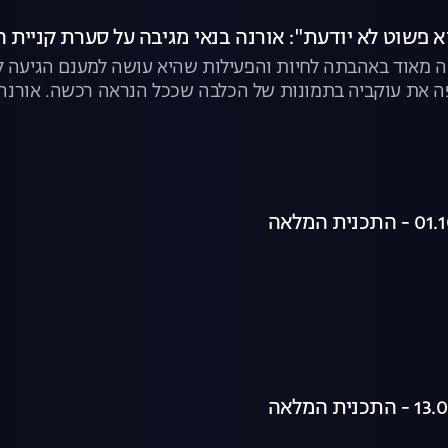
א פשוט לא יודעת": אורנה בנאי מגיבה על סערת קניית 
עה מאוד באהבתה לחיות והפעילות שהיא עושה למענם הגיעה ל
 את עוקביה בתמונות של הכלבה שככל הנראה רכשה. אורנה 
לבים ("הבנתי שיש גם בתי גידול הומניים"), על "מטחנות הגור
טופים. צפו בקטע המלא