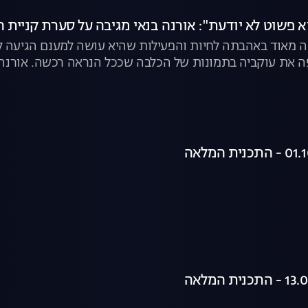
א פשוט לא יודעת": אורנה בנאי מגיבה על סערת קניית 
עה מאוד באהבתה לחיות והפעילות שהיא עושה למענם הגיעה ל
 את עוקביה בתמונות של הכלבה שככל הנראה רכשה. אורנה 
לבים ("הבנתי שיש גם בתי גידול הומניים"), על "מטחנות הגור
טופים. צפו בקטע המלא