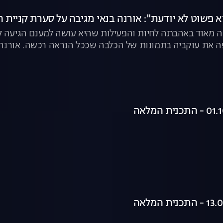
א פשוט לא יודעת": אורנה בנאי מגיבה על סערת קניית 
עה מאוד באהבתה לחיות והפעילות שהיא עושה למענם הגיעה ל
 את עוקביה בתמונות של הכלבה שככל הנראה רכשה. אורנה 
לבים ("הבנתי שיש גם בתי גידול הומניים"), על "מטחנות הגור
טופים. צפו בקטע המלא