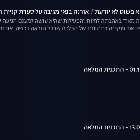
א פשוט לא יודעת": אורנה בנאי מגיבה על סערת קניית 
עה מאוד באהבתה לחיות והפעילות שהיא עושה למענם הגיעה ל
 את עוקביה בתמונות של הכלבה שככל הנראה רכשה. אורנה 
לבים ("הבנתי שיש גם בתי גידול הומניים"), על "מטחנות הגור
טופים. צפו בקטע המלא