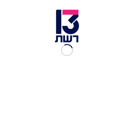
ההצגה הזאת לא מפחדת
הזמרת שעדן בן זקן מטפחת
לצחוק על כל מה שכואב
חושפת: "הם פנו אליי, זה בא לי
במציאות הישראלית
משמיים"
שי דיקשטיין
|
05.08, 15:24
פותחים יום
|
05.08, 14:40
סיפורים מהמסך