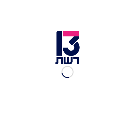
אתמול
20:56
אישה כבת 80 נפצעה אנושות בתאונה בין מיניבוס
לרכב פרטי בפרדס חנה-כרכור
אתמול
20:50
הקלטת השיחה שפתחה את חקירת היעלמות אלדר
דיין: "הזכוכית שבורה ובצד יש דם, הם חנו את
הרכב וברחו"
אתמול
20:40
גורם המעורה במו"מ לחדשות 13: "נכנסים ליממה
קריטית. או שיהיה הסכם זמני על הורמוז - או
שתהיה הסלמה"