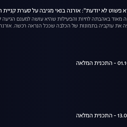
א פשוט לא יודעת": אורנה בנאי מגיבה על סערת קניית 
עה מאוד באהבתה לחיות והפעילות שהיא עושה למענם הגיעה ל
 את עוקביה בתמונות של הכלבה שככל הנראה רכשה. אורנה 
לבים ("הבנתי שיש גם בתי גידול הומניים"), על "מטחנות הגור
טופים. צפו בקטע המלא