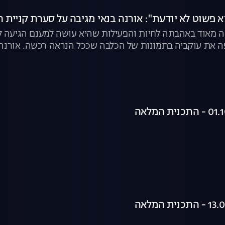
א פשוט לא יודעת": אורנה בנאי מגיבה על סערת קניית 
עה מאוד באהבתה לחיות והפעילות שהיא עושה למענם הגיעה ל
 את עוקביה בתמונות של הכלבה שככל הנראה רכשה. אורנה 
לבים ("הבנתי שיש גם בתי גידול הומניים"), על "מטחנות הגור
טופים. צפו בקטע המלא