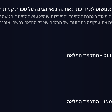
א פשוט לא יודעת": אורנה בנאי מגיבה על סערת קניית 
עה מאוד באהבתה לחיות והפעילות שהיא עושה למענם הגיעה ל
 את עוקביה בתמונות של הכלבה שככל הנראה רכשה. אורנה 
לבים ("הבנתי שיש גם בתי גידול הומניים"), על "מטחנות הגור
טופים. צפו בקטע המלא