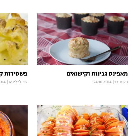
מאפינס גבינות וקישואים
פשטידות קט
רשת 13
|
24.10.2014
שי-לי ליפא
|
014