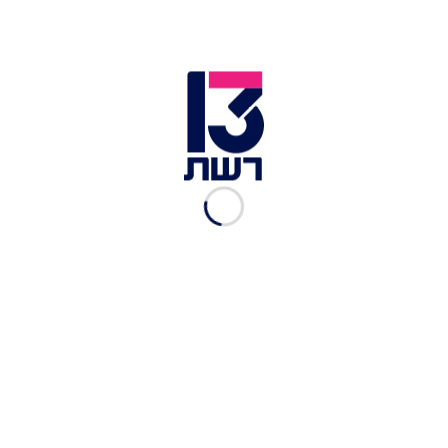
הקלאסיקות האמריקאיות
בפנים: ב"שייק שאק" השיקו
ארוחות ילדים
מערכת יאמיז
|
13.04, 14:53
היישר מהאינסטגרם: החלה
שכבשה את הרשת יוצאת
במהדורה מוגבלת
מערכת יאמיז
|
13.04, 09:27
לא רק מופלטה: 5 מתכונים
מנצחים למימונה
מערכת יאמיז
|
07.04, 08:30
"הרגלים שהתקלקלו"? כך
המלחמה משפיעה על אכילה
בקרב ילדים
מערכת יאמיז
|
03.04, 12:17