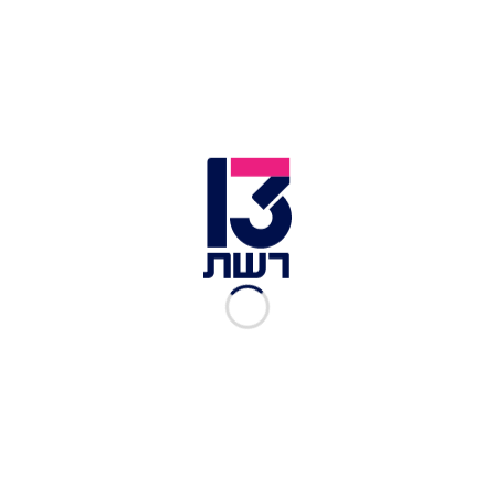
סלט בוראטה ממסעדת "הולה הולה" | צילום: דוד מויאל
רגע לפני שחג השבועות יוצא לדרך עם שלל ארוחות
טעימות הקשורות לחלב, השף
שקד פחימה
ממסעדת
"הולה הולה" חושף את המתכון שלו לסלט בוראטה
קרמית, שתגרום לשולחן החג שלכם להרגיש כאילו הוא
יצא ממסעדה.
מצרכים:
כדור בוראטה אחד גדול
4-3 עגבניות בשלות מסוגים שונים (רגילות/
שרי/צבעוניות)
חופן עלי בזיליקום טריים
2 כפות שמן זית איכותי