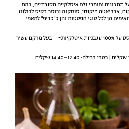
מתכונים וחומרי גלם איטלקיים מסורתיים, בהם
קום, ארביאטה פיקנטי, טוסקנה ורוטב בסיס לבולונז.
אימים הן לכל סוגי הפסטות והן כ"כדיפ" למאפי
בנוסף, לאחרונה השיק המותג רוטב ייעודי לפיצה, המבוסס על 100% עגבניות איטלקיות* – בעל מרקם עשיר