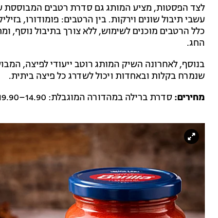
לצד הפסטות, מציע המותג גם סדרת רטבים המבוססת על 
עשבי תיבול שונים וירקות. בין הרטבים: פומודורו, בזילי
כלל הרטבים מוכנים לשימוש, ללא צורך בתיבול נוסף, ומת
החג.
שנמרח בקלות ובאחדות ויכול לשדרג כל פיצה ביתית.
מחירים:
סדרת ברילה במהדורה המוגבלת: 14.90–19.90 שקלים | רטבי ברילה: 12.40–14.40 שקלים.