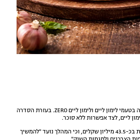
מותג המשקאות Schweppes (שוופס) משיק סדרה חדשה בטעמי לימון ליים ולימון ליים ZERO. בעזרת הסדרה
ן ליים, לצד אפשרות ללא סוכר.
על פי נתוני החברה, קטגוריית הלמון ליים בישראל נאמדת בכ-43.5 מיליון שקלים, וכי המהלך נועד "להמשיך
ת הצרכנים ולמגמות השוק".