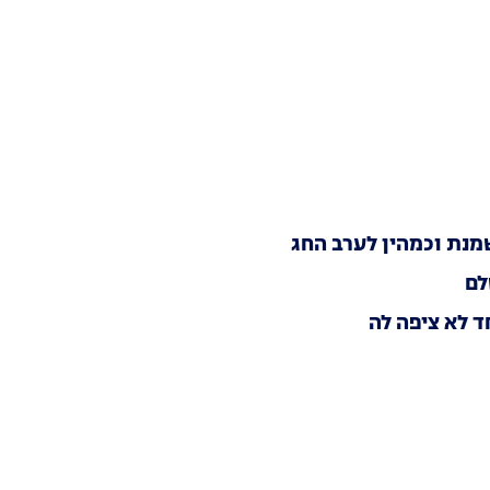
שמנת וכמהין לערב החג
לם
 לא ציפה לה