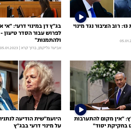
סקר חדשות 13: רוב הציבור נגד מינוי
בג"ץ דן במינוי דרעי: "אי 
לפרוש עבור הסדר טיעון -
ולהתמנות"
05.01.
אביעד גליקמן
,
ברוך קרא
|
05.01.2023
ץ: "אין מקום להתערבות
היועמ"שית הודיעה לנתניהו
בחקיקת יסוד"
על מינוי דרעי בבג"ץ