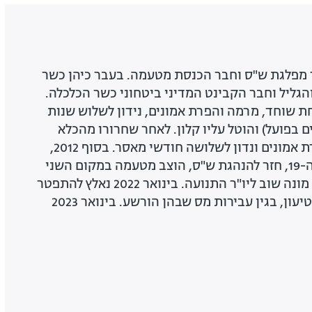
ר מפלגת ש"ס וחבר הכנסת מטעמה. בעבר כיהן כשר
הגליל וחבר הקבינט המדיני ביטחוני כשר הכלכלה.
ע בלקיחת שוחד, מרמה והפרת אמונים, נידון לשלוש שנות
 בפועל) והוטל עליו קלון. לאחר שחרורו מהכלא
הורשע פעם נוספת בהפרת אמונים ונדון לשלושה חודשי מאסר. בסוף 2012,
לקראת הבחירות לכנסת ה-19, חזר להנהגת ש"ס, הוצב מטעמה במקום השני
ונבחר לכנסת. במאי 2013 מונה שוב ליו"ר התנועה. בינואר 2022 נאלץ להתפטר
מהכנסת במסגרת הסדר טיעון, בגין עבירות מס שבהן הורשע. בינואר 2023