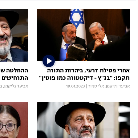
אחרי פסילת דרעי, ביהדות התורה
ההחלטה שס
תקפו: "בג"ץ - דיקטטורה כמו פוטין"
התרחישים א
אביעד גליקמן
,
אלי סניור
|
19.01.2023
אביעד גליקמן
,
בר