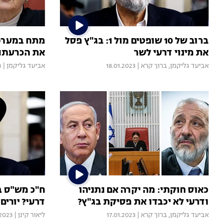
ברוב של 10 שופטים מול 1: בג"ץ פסל
מתח במערכת
את מינוי דרעי לשר
את הכרעתו בנ
אביעד גליקמן
,
ברוך קרא
|
18.01.2023
אביעד גליקמן
|
3
כאוס חוקתי: מה יקרה אם נתניהו
ח"כ מש"ס ב
ודרעי לא יכבדו את פסיקת בג"ץ?
דרעי? יורי
אביעד גליקמן
,
ברוך קרא
|
17.01.2023
ליאור קינן
|
.2023