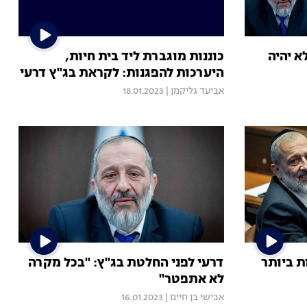
א יהיה
כוננות מוגברת ליד בית חיות,
היערכות להפגנות: לקראת בג"ץ דרעי
אביעד גליקמן
|
18.01.2023
לשכות ביותר
דרעי לפני החלטת בג"ץ: "בכל מקרה
לא אתפטר"
אבישי בן חיים
|
16.01.2023