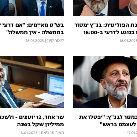
 הפוליטית: בג"ץ ימסור
בש"ס מאיימים: "אם דרעי ל
וגע לדרעי ב-16:00
בממשלה - אין ממשלה"
18.01.202
ליאור קינן
|
18.01.2023
מסר לבג"ץ: "יפסלו את
שר אחד, 12 יועצים - ו
ם לעצמם בראש"
ממיליון שקל בשנה
17.01
מאיר מרציאנו
|
16.01.2023