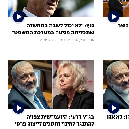
אפשר
גנץ: "לא יכול לשבת בממשלה
שתכליתה פגיעה במערכת המשפט"
אודי סגל
,
ספי עובדיה
|
04.01.2023
: לא אגן
בג"ץ דרעי: היועמ"שית צפויה
להתנגד למינוי ותסכים לייצוג פרטי