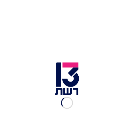
המסעדות שנפתחו בערב ט'
באב
אבישי בן חיים
|
26.07.2023
השר אליהו על נגיד בנק
ישראל: "מלכלך על המדינה,
פרא אדם"
אבישי בן חיים
|
18.06.2023
הנאום המהפכני של הרב
החרדי: "ניתן לגיטמציה למי
שייצא לעבוד"
אבישי בן חיים
|
15.06.2023
הרב אדלשטיין הובא למנוחות:
"גדולותו תשפיע לדורות
קדימה"
אבישי בן חיים
|
30.05.2023
מנהיג הציבור הליטאי, הרב
גרשון אדלשטיין, הלך לעולמו
בגיל 100