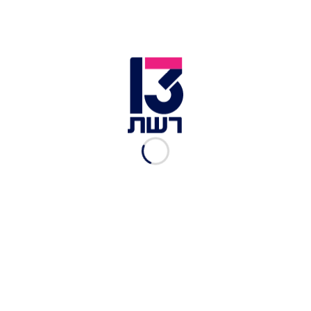
הגבר שהואשם בשיסוף גרונה
של שכנתו הקשישה - זוכה
בשל אי שפיות
אביעד גליקמן
|
06.01.2020
"חיפש ברשת 'איך להרוג
אח?'": צעיר מבת ים מואשם
ברצח אחיו
אלמז מנגיסטו
|
02.01.2020
בעקבות תחקיר חדשות 13:
משרד הבריאות פשט על חנות
הרופא המתחזה
אלמז מנגיסטו
|
02.01.2020
אושר הסדר הטיעון עם "נוכל
הטינדר": ירצה 15 חודשי
מאסר בפועל
אלמז מנגיסטו
|
30.12.2019