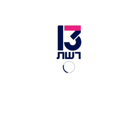
מעצרה של כרמל מעודה
הוארך: הורים קיללו - השופט
יצא מהאולם
אלמז מנגיסטו
|
21.08.2019
עקב הפרת תנאי שחרורו:
יונתן היילו עלול לחזור לכלא
אלמז מנגיסטו
|
21.08.2019
לאחר שעות של חיפושים:
אותרה גופת הצעיר שטבע
בחוף הדולפינריום
אלמז מנגיסטו
|
20.08.2019
"השליט הבלעדי בארגון":
מעצרו של מייסד טלגראס
הוארך ב-12 ימים
אלמז מנגיסטו
|
18.08.2019