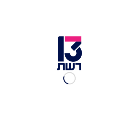
גורם בבית הלבן: "'תוכנית
המאה' - הכי פרו-ישראלית אי
פעם"
גיל תמרי
|
23.01.2020
טראמפ: "מצפים לקבל את
נתניהו וגנץ בבית הלבן בשבוע
הבא"
חדשות 13
|
23.01.2020
נתניהו וגנץ הוזמנו לבית הלבן
לדיונים בתוכנית השלום
ברק רביד
|
23.01.2020
בכירים בבית הלבן: "נתנגד
לסיפוח הבקעה טרם הצגת
תוכנית השלום"
ברק רביד
|
22.01.2020
טראמפ צפוי להכריע בקרוב