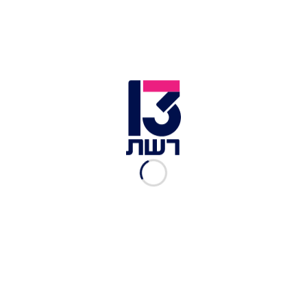
בכיר ישראלי: הרושם הוא
שבבית הלבן רוצים להאט את
תהליך הסיפוח
ברק רביד
|
01.06.2020
גנץ לרמטכ"ל: האץ את
היערכות צה"ל להחלת
הריבונות בשטחים
אור הלר
|
01.06.2020
בכיר באיחוד האמירויות:
"הצהרות ישראל על סיפוח
חייבות להיפסק"
דני מולכו
|
08.06.2020
מנהיגי אירופה הזהירו את
רה"מ מסיפוח: "ערעור
היציבות במזה"ת"
ברק רביד
|
26.05.2020
רוסיה, ארה"ב והאו"ם ידונו