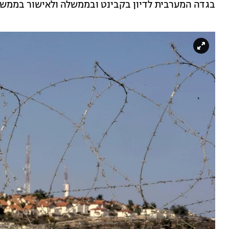
בגדה המערבית לדיון בקבינט ובממשלה ולאישור בממשל