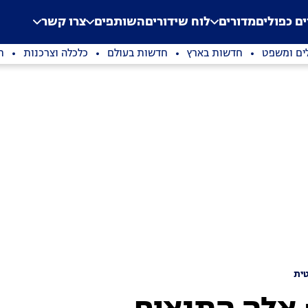
.
Application error: a clien
ים כפולים
מדורים
לוח שידורים
השותפים
צרו קשר
ים ומשפט
חדשות בארץ
חדשות בעולם
כלכלה וצרכנות
ת
ית