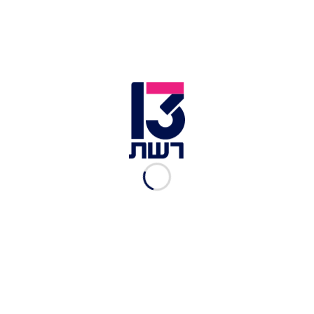
בכיר ישראלי: הרושם הוא
שבבית הלבן רוצים להאט את
תהליך הסיפוח
ברק רביד
|
01.06.2020
גנץ לרמטכ"ל: האץ את
היערכות צה"ל להחלת
הריבונות בשטחים
אור הלר
|
01.06.2020
בכיר באיחוד האמירויות:
"הצהרות ישראל על סיפוח
חייבות להיפסק"
דני מולכו
|
08.06.2020
מנהיגי אירופה הזהירו את
רה"מ מסיפוח: "ערעור
היציבות במזה"ת"
ברק רביד
|
26.05.2020
רוסיה, ארה"ב והאו"ם ידונו