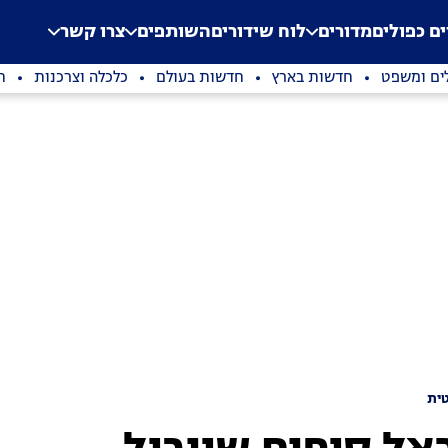
.
Application error: a clien
ים כפולים
מדורים
לוח שידורים
השותפים
צרו קשר
ים ומשפט
חדשות בארץ
חדשות בעולם
כלכלה וצרכנות
ת
ית