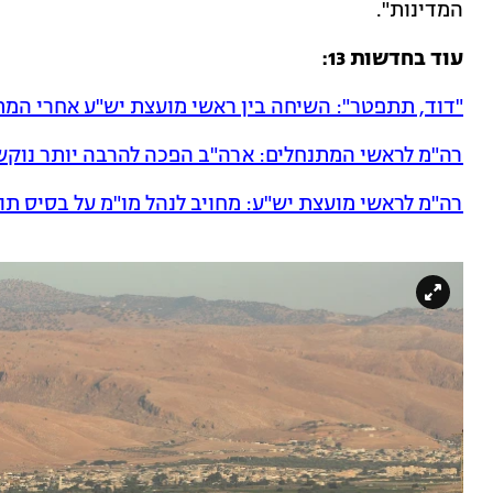
המדינות".
עוד בחדשות 13:
"דוד, תתפטר": השיחה בין ראשי מועצת יש"ע אחרי המ
רה"מ לראשי המתנחלים: ארה"ב הפכה להרבה יותר נוקש
רה"מ לראשי מועצת יש"ע: מחויב לנהל מו"מ על בסיס תו