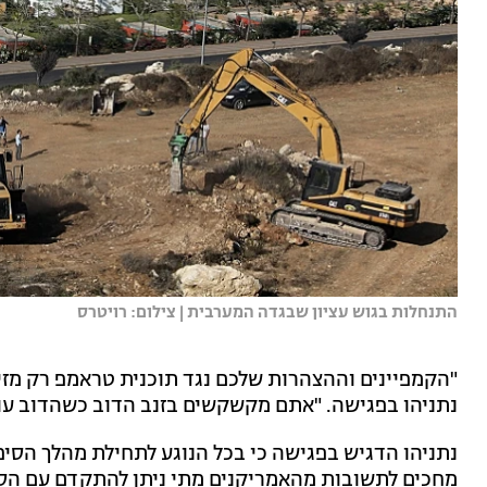
התנחלות בגוש עציון שבגדה המערבית | צילום: רויטרס
"הקמפיינים וההצהרות שלכם נגד תוכנית טראמפ רק מז
נתניהו בפגישה. "אתם מקשקשים בזנב הדוב כשהדוב עוד
נתניהו הדגיש בפגישה כי בכל הנוגע לתחילת מהלך הסיפו
מחכים לתשובות מהאמריקנים מתי ניתן להתקדם עם הסיפ