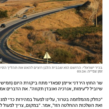
בכיר ישראלי: הרושם הוא שבבית הלבן רוצים להאט את תהליך הסיפו
זמן צפייה: 03:24
שר החוץ הירדני איימן ספאדי מתח ביקורת היום (חמישי)
שיוביל ל"עימות, אנרכיה ואובדן תקווה". את הדברים אמ
"כחלק מהמלחמה בטרור, עלינו לפעול במהירות כדי למ
ואת השלכות ההחלטה הזו", אמר. "במקום, צריך לפעול ל