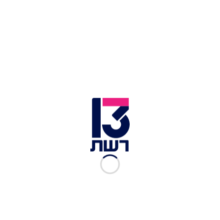
ארה"ב דנה עם ישראל "על יישום תכנית שלום ולא על
יישום תכנית סיפוח".
נשיא ארצות הברית דונלד טראמפ וראש הממשלה בנימין נתניהו
בהכרזה על תוכנית השלום | צילום: קובי גדעון /לע''מ