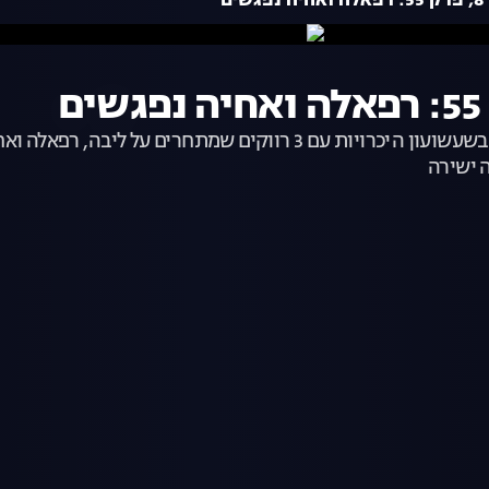
ם
משימת האפליקציות ממשיכה לשגע את הבית! ענבל בשעשועון היכרויות
ה ישירה