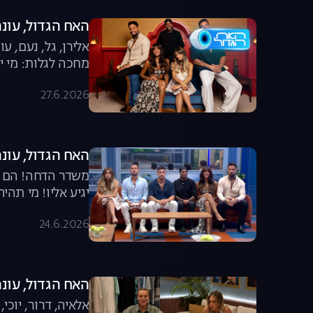
האח הגדול, עונה 8, פרק 65: הגמר הג
אלירן, גל, נעם, 
מחכה לגלות: מי יה
27.6.2026
האח הגדול, עונה 8, פרק 64: מי תהיה חמישיית ה
משדר הדחה! הם כב
יגיע אליו! מי תהי
24.6.2026
האח הגדול, עונה 8, פרק 63: דיירי העבר מול הד
אלאיה, דרור, יוכי