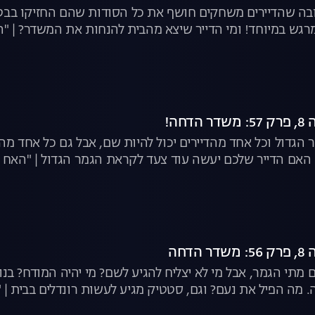
ה שהדיירים משחקים חושף את כל הסודות שהם החזיקו בבטן ע
גש במיוחד! ומי הדייר שיצא מהבית להנחות את המשדר? | "הא
חה!
ר הגדול וכל אחד מהדיירים יכול להיות שם, אבל גם כל אחד מה
אם הדייר שלכם יעשה עוד צעד לקראת הגמר הגדול | "האח הג
דחה
ים מתי הגמר, אבל מי לא יצליח להגיע לשם? מי יהיה המודח? ב
ה. מה הפיל את נעם? וגם, סטטיק מגיע לעשות רונדלים בבית | "