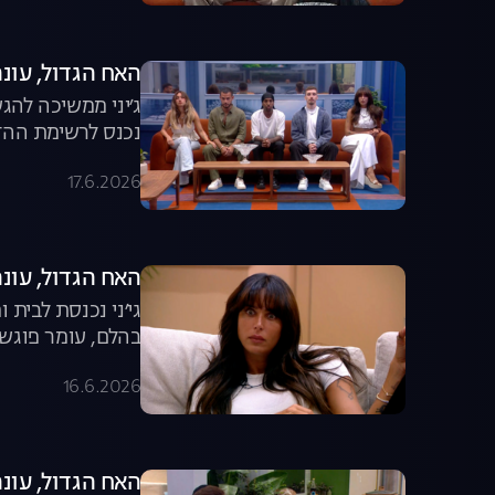
האח הגדול, עונה 8, פרק 60: משדר הד
ג׳יני ממשיכה להג
נכנס לרשימת ההדחה המצומצמת? 
17.6.2026
האח הגדול, עונה 8, פרק 59: גל יוצאת מ
גי׳ני נכנסת לבית
בהלם, עומר פוגש 
16.6.2026
האח הגדול, עונה 8, פרק 58: המשחק שיצא מש