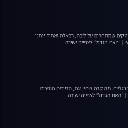
ת האפליקציות ממשיכה לשגע את הבית! ענבל בשעשועון היכרויות עם 3 רווקים שמתחרים על ליבה, רפאלה ואחיה יוחנן
 | "האח הגדול" לצפייה ישירה
גליים. מה קרה שם? וגם, הדיירים הופכים
 "האח הגדול" לצפייה ישירה