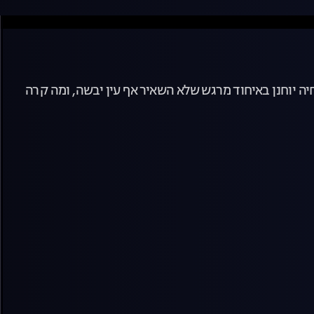
 עם 3 רווקים שמתחרים על ליבה, רפאלה ואחיה יוחנן באיחוד מרגש שלא השאיר אף עין יבשה, ומה קרה