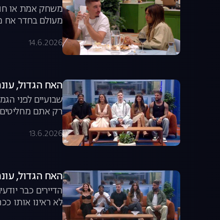
משחק אמת או חוב
מעולם בחדר אח מר
14.6.2026
האח הגדול, עונה 8, פרק 57: משדר הד
שבועיים לפני הגמ
רק אתם מחליטים ה
13.6.2026
האח הגדול, עונה 8, פרק 56: משדר ה
הדיירים כבר יודע
לא ראינו אותו ככ