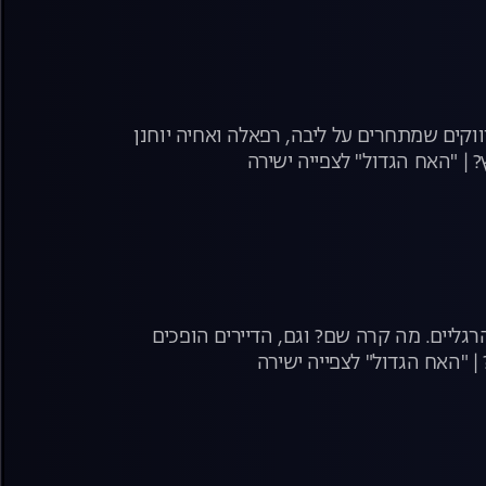
ת האפליקציות ממשיכה לשגע את הבית! ענבל בשעשועון היכרויות עם 3 רווקים שמתחרים על ליבה, רפאלה ואחיה יוחנן
 | "האח הגדול" לצפייה ישירה
גליים. מה קרה שם? וגם, הדיירים הופכים
 "האח הגדול" לצפייה ישירה