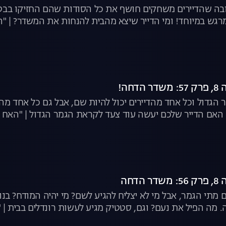
ה שהדיירים משחקים חושף את כל הסודות שהם החזיקו בבטן ע
גש במיוחד! ומי הדייר שיצא מהבית להנחות את המשדר? | "הא
חה!
ר הגדול וכל אחד מהדיירים יכול להיות שם, אבל גם כל אחד מה
אם הדייר שלכם יעשה עוד צעד לקראת הגמר הגדול | "האח הג
דחה
ים מתי הגמר, אבל מי לא יצליח להגיע לשם? מי יהיה המודח? ב
ה. מה הפיל את נעם? וגם, סטטיק מגיע לעשות רונדלים בבית | "