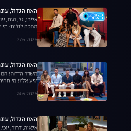
האח הגדול, עונה 8, פרק 65: הגמר הג
אלירן, גל, נעם, 
מחכה לגלות: מי יה
27.6.2026
האח הגדול, עונה 8, פרק 64: מי תהיה חמישיית ה
משדר הדחה! הם כב
יגיע אליו! מי תהי
24.6.2026
האח הגדול, עונה 8, פרק 63: דיירי העבר מול הד
אלאיה, דרור, יוכי