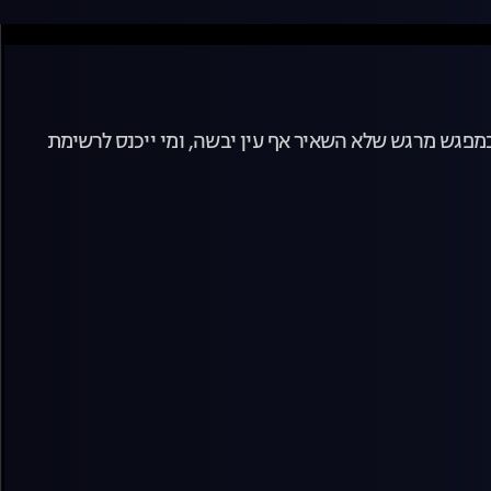
במפגש מרגש שלא השאיר אף עין יבשה, ומי ייכנס לרשימת