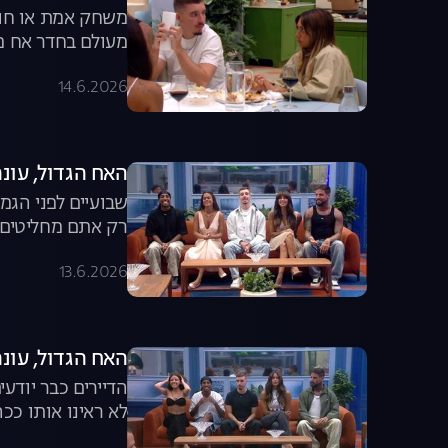
משחק אמת או חוב
מעולם בחדר אח מר
14.6.2026
האח הגדול, עונה 8, פרק 57: משדר הד
שבועיים לפני הגמ
רק אתם מחליטים ה
13.6.2026
האח הגדול, עונה 8, פרק 56: משדר ה
הדיירים כבר יודע
לא ראינו אותו ככ