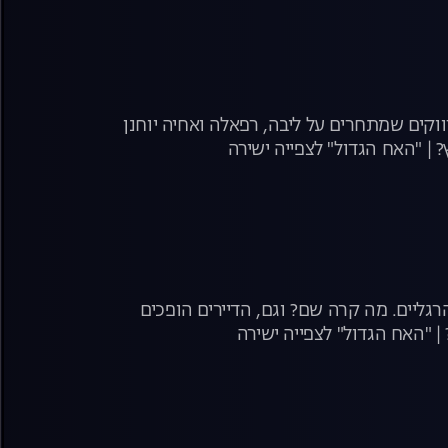
ת האפליקציות ממשיכה לשגע את הבית! ענבל בשעשועון היכרויות עם 3 רווקים שמתחרים על ליבה, רפאלה ואחיה יוחנן
 | "האח הגדול" לצפייה ישירה
גליים. מה קרה שם? וגם, הדיירים הופכים
 "האח הגדול" לצפייה ישירה