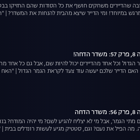
ה שהדיירים משחקים חושף את כל הסודות שהם החזיקו בבטן ע
גש במיוחד! ומי הדייר שיצא מהבית להנחות את המשדר? | "הא
חה!
ר הגדול וכל אחד מהדיירים יכול להיות שם, אבל גם כל אחד מה
אם הדייר שלכם יעשה עוד צעד לקראת הגמר הגדול | "האח הג
דחה
ים מתי הגמר, אבל מי לא יצליח להגיע לשם? מי יהיה המודח? ב
ה. מה הפיל את נעם? וגם, סטטיק מגיע לעשות רונדלים בבית | "