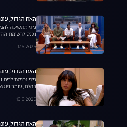
האח הגדול, עונה 8, פרק 60: משדר הד
ג׳יני ממשיכה להג
נכנס לרשימת ההדחה המצומצמת? 
17.6.2026
האח הגדול, עונה 8, פרק 59: גל יוצאת מ
גי׳ני נכנסת לבית
בהלם, עומר פוגש 
16.6.2026
האח הגדול, עונה 8, פרק 58: המשחק שיצא מש