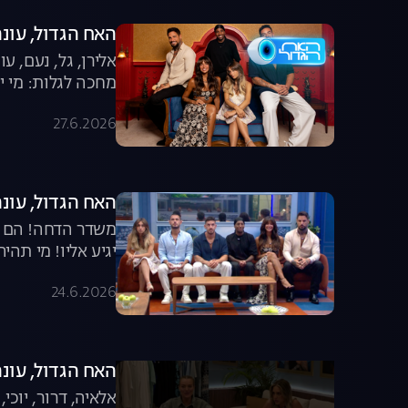
האח הגדול, עונה 8, פרק 65: הגמר הג
אלירן, גל, נעם, 
מחכה לגלות: מי יה
27.6.2026
האח הגדול, עונה 8, פרק 64: מי תהיה חמישיית ה
משדר הדחה! הם כב
יגיע אליו! מי תהי
24.6.2026
האח הגדול, עונה 8, פרק 63: דיירי העבר מול הד
אלאיה, דרור, יוכי