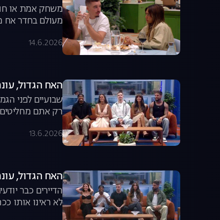
משחק אמת או חוב
מעולם בחדר אח מר
14.6.2026
האח הגדול, עונה 8, פרק 57: משדר הד
שבועיים לפני הגמ
רק אתם מחליטים ה
13.6.2026
האח הגדול, עונה 8, פרק 56: משדר ה
הדיירים כבר יודע
לא ראינו אותו ככ