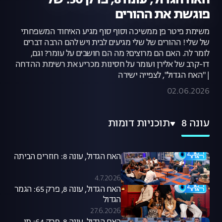
האח הגדול, עונה 8, פרק 50: שלי
פוגשת את ההורים
משימת פיטר פן ממשיכה וסוף סוף מגיע האיחוד המשפחתי
של שלי! ההורים של שלי מגיעים לבית ויש להם הרבה דברים
לומר לה. האם הם מרוצים? מה הם חושבים על עומר? וגם,
דו-קרב של אלירן ועומר על חסינות מכריע את רשימת ההדחה
| "האח הגדול", לצפייה ישירה
02.06.2026
עונה 8
תוכניות דומות
האח הגדול, עונה 8: חוזרים הביתה
4.7.2026
האח הגדול, עונה 8, פרק 65: הגמר
הגדול
27.6.2026