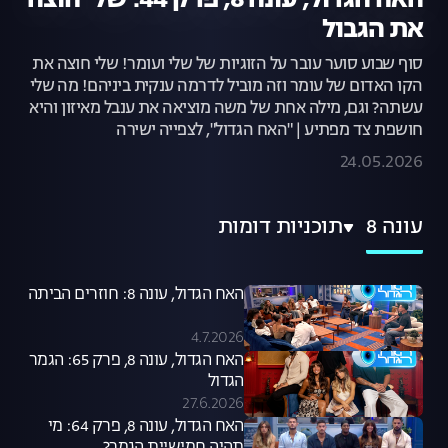
האח הגדול, עונה 8, פרק 44: שלי חוצה
את הגבול
סוף שבוע סוער עובר על הזוגיות של שלי ועומר! שלי חוצה את
הקו האדום של עומר וזה מוביל לדרמה ענקית ביניהם! מה שלי
עשתה? וגם, מילה אחת של משה מוציאה את ענבל מאיזון והיא
חושפת צד מפתיע | "האח הגדול", לצפייה ישירה
24.05.2026
עונה 8
תוכניות דומות
האח הגדול, עונה 8: חוזרים הביתה
4.7.2026
האח הגדול, עונה 8, פרק 65: הגמר
הגדול
27.6.2026
האח הגדול, עונה 8, פרק 64: מי