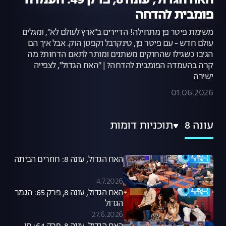
האח הגדול, עונה 8, פרק 49: העמדה
פומבית להדחה
משימת פיטר פן מתחילה! הדיירים ב"ארץ לעולם לא", ומגלים
עולם חדש - עם פיטר פן, טינקרבל וקפטן הוק. אבל איך הם
הגיבו כשגילו שהחוקים משתנים ומותר לתאם הדחות? מה
קרה בהעמדה הפומבית להדחה? | "האח הגדול", לצפייה
ישירה
01.06.2026
עונה 8
תוכניות דומות
האח הגדול, עונה 8: חוזרים הביתה
4.7.2026
האח הגדול, עונה 8, פרק 65: הגמר
הגדול
27.6.2026