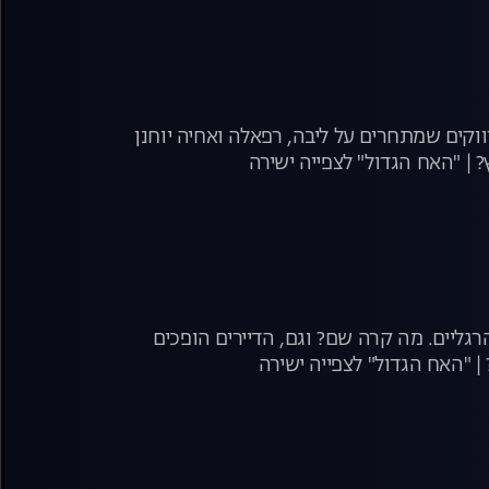
ת האפליקציות ממשיכה לשגע את הבית! ענבל בשעשועון היכרויות עם 3 רווקים שמתחרים על ליבה, רפאלה ואחיה יוחנן
 | "האח הגדול" לצפייה ישירה
גליים. מה קרה שם? וגם, הדיירים הופכים
 "האח הגדול" לצפייה ישירה