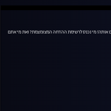
שים אותה! מי נכנס לרשימת ההדחה המצומצמת? ואת מי אתם