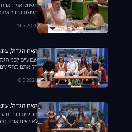
משחק אמת או חוב
מעולם בחדר אח מר
14.6.2026
האח הגדול, עונה 8, פרק 57: משדר הד
שבועיים לפני הגמ
רק אתם מחליטים ה
13.6.2026
האח הגדול, עונה 8, פרק 56: משדר ה
הדיירים כבר יודע
לא ראינו אותו ככ