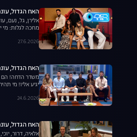
האח הגדול, עונה 8, פרק 65: הגמר הג
אלירן, גל, נעם, 
מחכה לגלות: מי יה
27.6.2026
האח הגדול, עונה 8, פרק 64: מי תהיה חמישיית ה
משדר הדחה! הם כב
יגיע אליו! מי תהי
24.6.2026
האח הגדול, עונה 8, פרק 63: דיירי העבר מול הד
אלאיה, דרור, יוכי