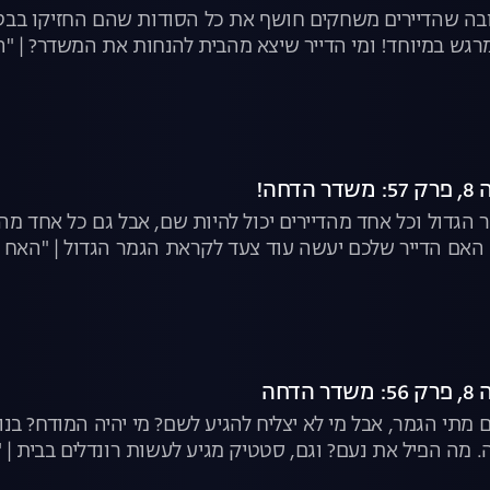
ה שהדיירים משחקים חושף את כל הסודות שהם החזיקו בבטן ע
גש במיוחד! ומי הדייר שיצא מהבית להנחות את המשדר? | "הא
חה!
ר הגדול וכל אחד מהדיירים יכול להיות שם, אבל גם כל אחד מה
אם הדייר שלכם יעשה עוד צעד לקראת הגמר הגדול | "האח הג
דחה
ים מתי הגמר, אבל מי לא יצליח להגיע לשם? מי יהיה המודח? ב
ה. מה הפיל את נעם? וגם, סטטיק מגיע לעשות רונדלים בבית | "