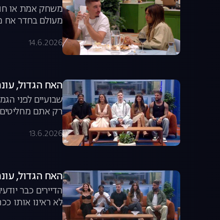
משחק אמת או חוב
מעולם בחדר אח מר
14.6.2026
האח הגדול, עונה 8, פרק 57: משדר הד
שבועיים לפני הגמ
רק אתם מחליטים ה
13.6.2026
האח הגדול, עונה 8, פרק 56: משדר ה
הדיירים כבר יודע
לא ראינו אותו ככ