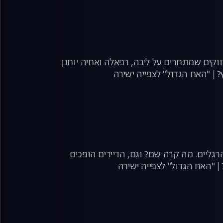
ת האפליקציות ממשיכה לשגע את הבית! ענבל בשעשועון היכרויות עם 3 רווקים שמתחרים על ליבה, רפאלה ואחיה יוחנן
 | "האח הגדול" לצפייה ישירה
גליים. מה קרה שם? וגם, הדיירים הופכים
 "האח הגדול" לצפייה ישירה