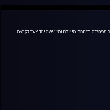
! הערב, משדר הדחה שבו 7 דיירים אחרונים מגיעים להדחה מפחידה במיוחד. מי יודח ומי יעשה עוד צעד לקראת