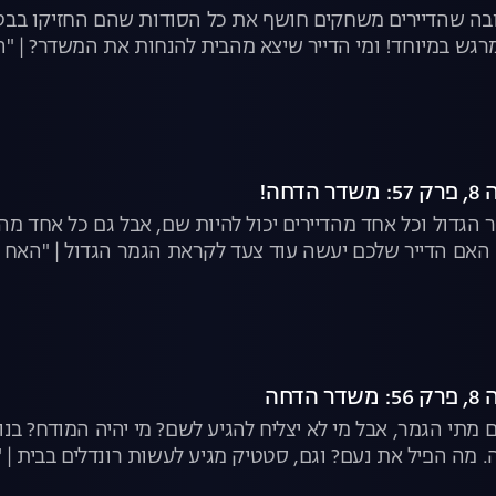
ה שהדיירים משחקים חושף את כל הסודות שהם החזיקו בבטן ע
גש במיוחד! ומי הדייר שיצא מהבית להנחות את המשדר? | "הא
חה!
ר הגדול וכל אחד מהדיירים יכול להיות שם, אבל גם כל אחד מה
אם הדייר שלכם יעשה עוד צעד לקראת הגמר הגדול | "האח הג
דחה
ים מתי הגמר, אבל מי לא יצליח להגיע לשם? מי יהיה המודח? ב
ה. מה הפיל את נעם? וגם, סטטיק מגיע לעשות רונדלים בבית | "