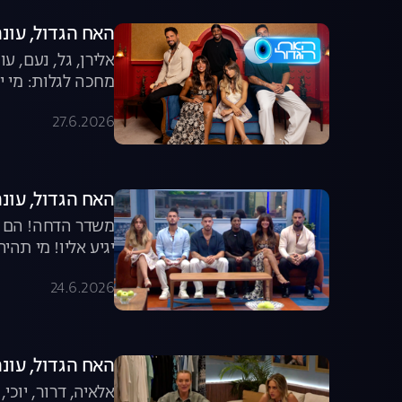
האח הגדול, עונה 8, פרק 65: הגמר הג
אלירן, גל, נעם, 
מחכה לגלות: מי יה
27.6.2026
האח הגדול, עונה 8, פרק 64: מי תהיה חמישיית ה
משדר הדחה! הם כב
יגיע אליו! מי תהי
24.6.2026
האח הגדול, עונה 8, פרק 63: דיירי העבר מול הד
אלאיה, דרור, יוכי