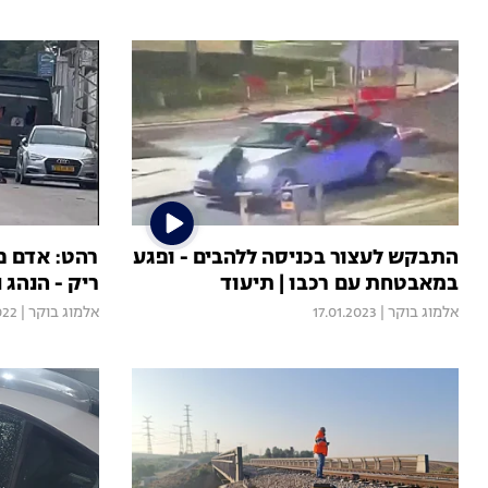
התבקש לעצור בכניסה ללהבים - ופגע
רהט: אדם פת
במאבטחת עם רכבו | תיעוד
ריק - הנהג 
אלמוג בוקר
|
17.01.2023
אלמוג בוקר
|
022