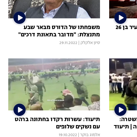
חשד לרצח ברהט: תושב העיר בן 26
משפחתו של הדורס מבאר שבע
מתנצלת: "מדובר בתאונת דרכים"
סיון אלקלק
|
29.11.2022
שטרה:
תיעוד: עשרות רקדו בחתונה ברהט
 | תיעוד
עם נשקים שלופים
אלמוג בוקר
|
19.10.2022