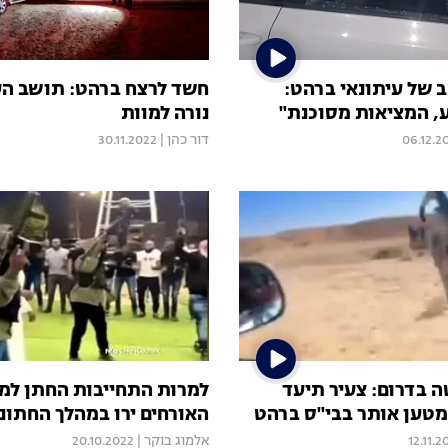
ב של עיתונאי ברהט:
ע, המציאות מסוכנת"
נורה למוות
06.12.2
דור כהן
|
30.11.2022
ה בדרום: צעיר תיעד
למרות התחייבות החתן למ
 מטען אותר בבי"ס ברהט
האורחים ירו במהלך החתונה
12.11.2
אלמוג בוקר
|
20.10.2022