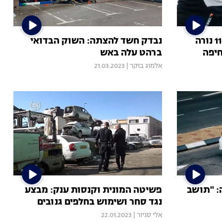
שלושה נרצחים ביממה: בן 11 נורה
נבדק חשד להצתה: השוק הבדואי
ברהט עלה באש
אלמוג בוקר
|
21.03.2023
: "תושב
פשיטה המונית וקנסות ענק: מבצע
נגד סחר ושימוש בחלפים גנובים
אלי סניור
|
22.01.2023