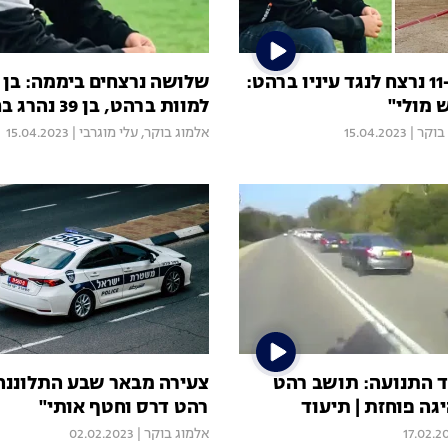
אחיינו בן ה-11 נרצח לנגד עיניו ברהט:
ש מולי"
למוות ברהט, בן 39 נהרג בחיפה
בוקר
|
15.04.2023
אלמוג בוקר
,
עלי מוגרבי
|
15.04.2023
ד התנועה: תושב רהט
צעירה מבאר שבע התלוננה
גה פוחזת | תיעוד
רהט דרס וחטף אותי"
17.02.2
אלמוג בוקר
|
02.02.2023