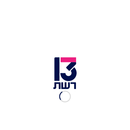
אבישי בן חיים
|
25.01.2023
יפה דרעי: "הצגת הרפורמה
לפני הפסיק מצערת, אך לא
נישבר"
ליאור קינן
|
24.01.2023
זוהר על סערת השבת: "לא
תכננתי לבטל את הפרויקט"
ליאור ורוצלבסקי
|
23.01.2023
ראשי הקואליציה ליועמ"שית:
"נבצרות - ניסיון הדחה
בלתי-חוקי"
אביעד גליקמן
|
23.01.2023
דרעי אחרי הפיטורים: "אולי
מישהו רצה להכשיל את
נתניהו בכוונה"
ליאור קינן
|
23.01.2023