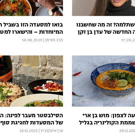
תלמה? זה מה שחשבנו
בואו למסעדה הזו בשביל 
החדשה של עדן בן זקן
המיוחדות – והישארו למטב
28.
מרב וסרמן
|
15.01, 14:08
ה לצפון: מוש בן ארי
הסילבסטר מעבר לפינה: ה
ממת הקולינריה בגליל
של המסעדות לחגיגת סוף 2025
29.12.20
ערן איצקוביץ
|
25.12.2025