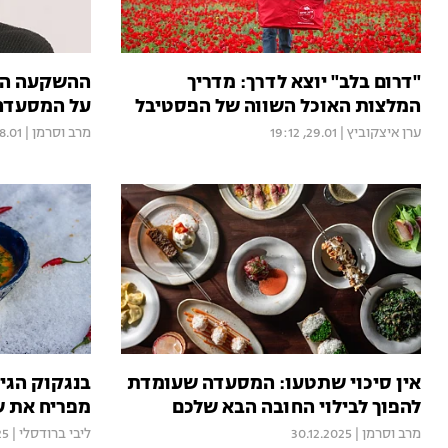
"דרום בלב" יוצא לדרך: מדריך
ההשקעה הש
המלצות האוכל השווה של הפסטיבל
על המסעדה 
ערן איצקוביץ
|
29.01, 19:12
מרב וסרמן
|
01, 17:28
אין סיכוי שתטעו: המסעדה שעומדת
בנגקוק הגיע
להפוך לבילוי החובה הבא שלכם
מפריח את ש
מרב וסרמן
|
30.12.2025
ליבי ברודסלי
|
25