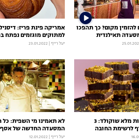
להזמין מקום? כך תהפכו
אמריקה פינת פריז: דיסניל
סעדה תאילנדית
למתוקים מוגזמים נפתח בת
25.01.20
יעל רייף
|
23.01.2022
קרמל פומלות מלא שוקולד: 3
לא תאמינו מי השפית: כל 
ף לרשימת החובה
המסעדה החדשה של אסף ג
16.0
יעל רייף
|
12.01.2022