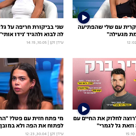
רית עם שלי שהפתיעה
שני בביקורת חריפה על גל:
מת מגעילה"
לה לבוא ולהגיד 'נידו אותי'"
עידן זקן
|
10.05, 14:15
רוצה לחלוק את החיים עם
מי פתח חזית עם פטל? "הת
וזאת גל לגמרי"
לפתוח את הפה ולא במובן 
עידן זקן
|
30.04, 12:23