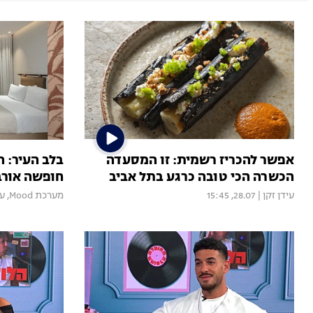
אפשר להכריז רשמית: זו המסעדה
בלב העיר: 
הכשרה הכי טובה כרגע בתל אביב
חופשה אורב
עידן זקן
|
28.07, 15:45
מערכת Mood
,
עי