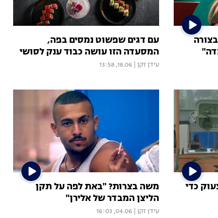
בצורה
עם דגים שפשוט נמסים בפה,
דה"
המסעדה הזו עושה כבוד ענק לסושי
עידן זקן
|
18.06, 13:58
עוק כדי
משה בצרות? "באת לפה על תקן
הליצן המבדר של אלירן"
עידן זקן
|
04.06, 16:03