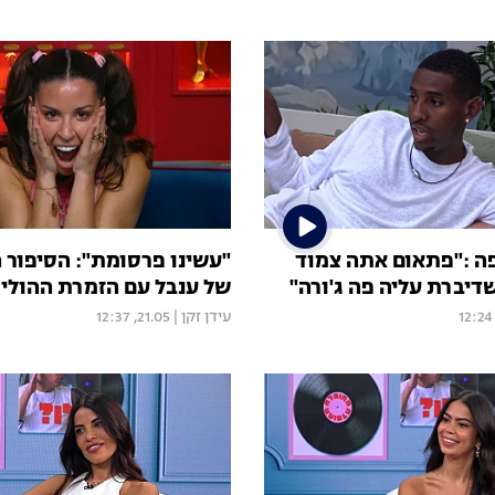
 :"פתאום אתה צמוד
"עשינו פרסומת": הסיפור 
דיברת עליה פה ג'ורה"
של ענבל עם הזמרת ההוליו
עידן זקן
|
21.05, 12:37