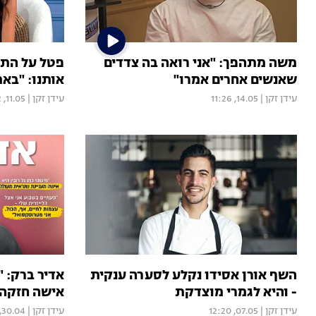
משה מתהפך: "אני רואה בה צדדים
פטל על התק
שאנשים אחרים אמרו"
אותנו: "בא
עידן זקן
|
14.05, 11:26
עידן זקן
|
11.05, 12:02
השף אורן אסידו נקלע לסערה ענקית
אדיר ברק: "
- והיא לגמרי מוצדקת
אישה חזקה 
עידן זקן
|
07.05, 12:20
עידן זקן
|
30.04, 15:10