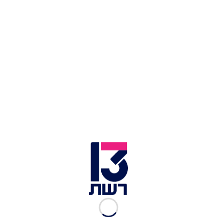
רולדת תות וזוטא לבנה עם תזקיק תות של "יוליוס | צילום: נועם
פריסמן
השלל הפחממתי שמוצג במקום הוא שילוב בין פטיסרי
צרפתי קלאסי, שמביאה הקונדיטורית
טולי נווה
בוגרת ה"קורדון בלו", ובין תוצרת מקומית כחול-לבן
שתואמת לאג'נדת ה"אחים", ובראשה שף
אסף
דוקטור
. כך פוגש לו מאפה שזוף ומדופדף או קרואסון
חמאתי, גבינות ממחלבות ישראליות ותוצרת חקלאית
מהשדות שלנו, והתוצאה יפהפייה, טעימה ומנומקת.