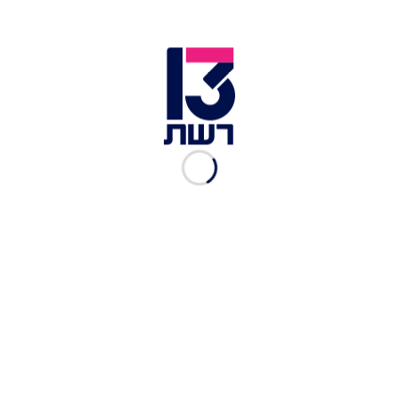
סיגר כרישה עיזים | צילום: שגיב אלייטיב
גולת הכותרת של המקום היא ללא ספק הפסטות.
נראה שב"נח" לגמרי מקדשים את הבצק האיטלקי, כי
כל מנות הפסטה שיצאו אלינו היו חוויה מענגת
לחלוטין. טורטליני פולנטה ברוטב חמאה, מרווה
ופרמז'ן היה עשוי במידת אל דנטה מדויקת, כך
שהבצק המעט קשה הלם את הפולנטה הנימוחה
שמילאה אותו. מיד לאחר מכן, הגיעה מנת אנלוטי,