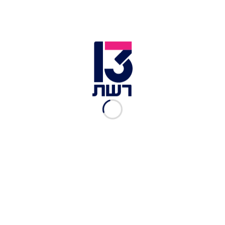
בלי טיפת קמח: פשטידת
קישואים וחצילים שהיא
ארוחה שלמה
מערכת יאמיז
|
08.08.2022
אל תשברו את הראש מה
להכין: 5 פשטידות מעולות
לסופ"ש
מערכת יאמיז
|
28.04.2022
בפשטידה הזו יש כף אחת של
שמן, והכל בזכות הטריק הזה
רשת 13
|
06.03.2022
מהיר, בריא ובול לילדים
בררניים: פנקייק אפונה של שי
לי ליפא
שי-לי ליפא
|
01.02.2022