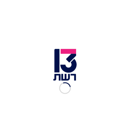
1 כפית שטוחה של אבקת אפייה
⅓ כוס שמן קנולה (או זית)
⅓ כוס מים חמים
למלית:
ברוקולי קפוא- 800 גרם
1 כוס קמח- עדיף מלא אבל גם רגיל זה סבבה
¼ כוס שמן
2 כפות טחינה מעורבבות עם מעט מים (עד מרקם