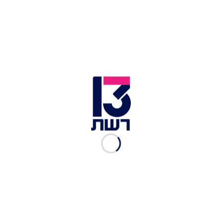
משביעה, מפנקת וקלה להכנה. פשטידת 5 בצלים | צילום: יח"צ
חלי ממן
מעקודה פרסית טבעונית | הראל זכאים
הפשטידה הזו פשוטה להכנה ומביאה לשולחן עושר
של טעמים. בזכות שפע של עשבי תיבול, היא נושאת
אופי פרסי, קלילה, ירוקה וריחנית. תפוחי האדמה
מעניקים את הבסיס המשביע, והמרקם האוורירי הופך