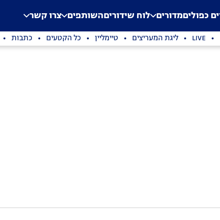
.
Application error: a clien
ים כפולים
מדורים
לוח שידורים
השותפים
צרו קשר
LIVE
ליגת המעריצים
טיימליין
כל הקטעים
כתבות