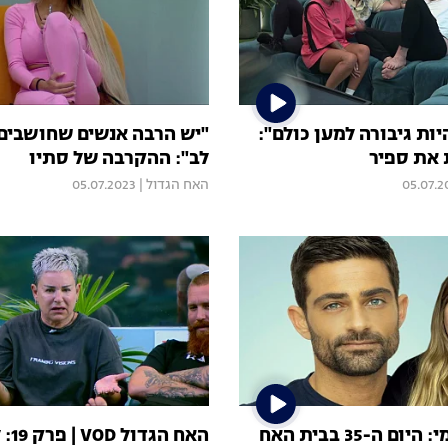
ות גיבורה למען כולם":
"יש הרבה אנשים שחושבים 
את ספיר
לב": ההקרבה של סתיו
05.07.2
האח הגדול
|
05.07.2023
הסיכום היומי: היום ה-35 בבית האח
האח ה