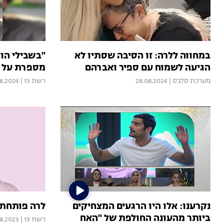
במחווה ללרה: זו הסיבה שסתיו לא
"בשבילי הוא
הגיעה לשמוח עם ספיר ואברהם
מספרת על ב
מערכת סלבס
|
28.08.2024
רשת 13
|
8.2024
נקרענו: אלו היו הרגעים המצחיקים
לרה פותחת 
ביותר מהעונה החולפת של "האח
רשת 13
|
08.2023