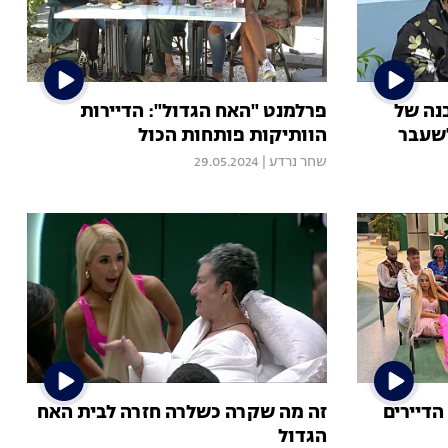
בנה של
פרלמנט "האח הגדול": הדיירות
לשעבר
הוותיקות פותחות הכול
שחר נרדע
|
29.05.2024
 הגדול VOD | פרק 40: הדיירים
זה מה שקרה כשלרה חזרה לבית האח
הגדול