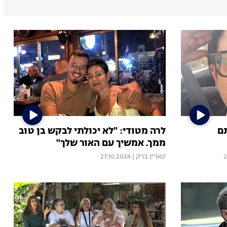
תם
לרה מטודי: "לא יכולתי לבקש בן טוב
ממך. אמשיך עם האור שלך"
2
קארין ברק
|
27.10.2024