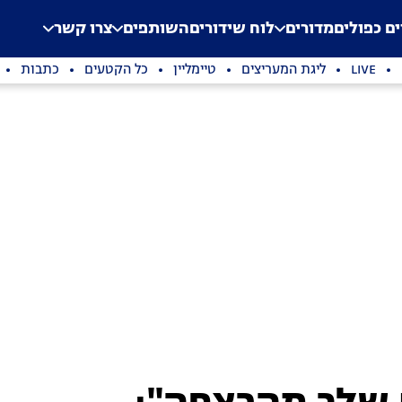
.
Application error: a clien
ים כפולים
מדורים
לוח שידורים
השותפים
צרו קשר
LIVE
ליגת המעריצים
טיימליין
כל הקטעים
כתבות