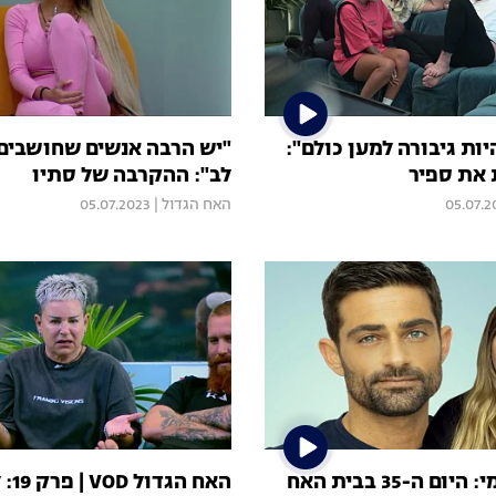
ות גיבורה למען כולם":
"יש הרבה אנשים שחושבים 
את ספיר
לב": ההקרבה של סתיו
05.07.2
האח הגדול
|
05.07.2023
הסיכום היומי: היום ה-35 בבית האח
האח ה