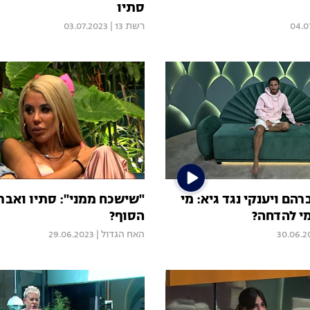
סתיו
04.0
רשת 13
|
03.07.2023
רהם ויענקי נגד גיא: מי
"שישכח ממני": סתיו ואבר
י להדחה?
הסוף?
30.06.2
האח הגדול
|
29.06.2023