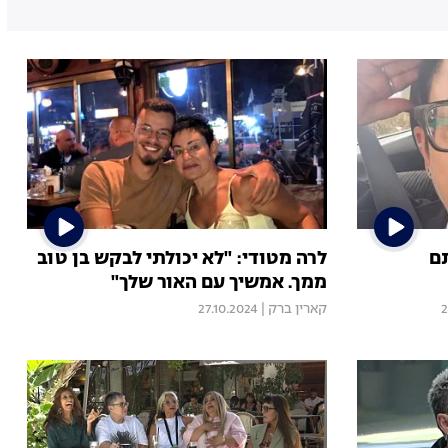
תם
לרה מטודי: "לא יכולתי לבקש בן טוב
ממך. אמשיך עם האור שלך"
2
קארין ברק
|
27.10.2024