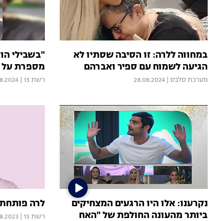
במחווה ללרה: זו הסיבה שסתיו לא
"בשבילי הוא
הגיעה לשמוח עם ספיר ואברהם
מספרת על ב
מערכת סלבס
|
28.08.2024
רשת 13
|
8.2024
נקרענו: אלו היו הרגעים המצחיקים
לרה פותחת 
ביותר מהעונה החולפת של "האח
רשת 13
|
08.2023