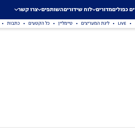
.
Application error: a clien
ים כפולים
מדורים
לוח שידורים
השותפים
צרו קשר
LIVE
ליגת המעריצים
טיימליין
כל הקטעים
כתבות