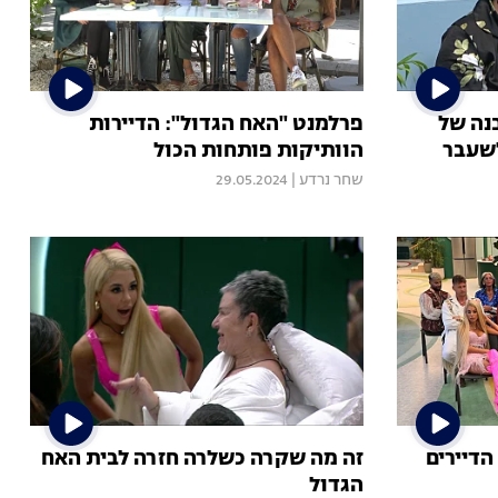
בנה של
פרלמנט "האח הגדול": הדיירות
לשעבר
הוותיקות פותחות הכול
שחר נרדע
|
29.05.2024
 הגדול VOD | פרק 40: הדיירים
זה מה שקרה כשלרה חזרה לבית האח
הגדול