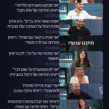
13.7.2023
"אני מבקש מאברהם סליחה":
ריאיון ההדחה של אלון חובל
13.7.2023
"אמרו שאני איזה בריון": גיא איתן
פותח הכול על העזיבה שלו מהבית
13.7.2023
"אני אהיה בקשר עם סתיו": ריאיון
מתנגן עכשיו
ההדחה עם לרה מטודי
13.7.2023
"אני מתחרטת על זה": לין בריאיון
חושפני
16.7.2023
"אני לא מצטערת על שום דבר"
ריאיון ההדחה של ניקול בוטביניק
23.7.2023
"עוד קצת והייתי מתחיל
להתעצבן": ריאיון עזיבה עם בן
ויארניק
25.7.2023
"ראיתי את יובל כפחות דומיננטית
בבית": ראיון הדחה עם מאיה