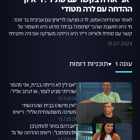
"אני אהיה בקשר עם סתיו": ריאיון
ההדחה עם לרה מטודי
לאחר שהודחה אמש, לרה מגיעה לריאיון עם אביבית בר זוהר.
מי היא חושבת שהכי 'סתומה' בבית? מדוע היא תשמור על
קשר עם סתיו? ולאיזה דייר היא הייתה מעניקה אנרגיה חיובית?
13.07.2023
עונה 1
תוכניות דומות
"אם לין לא הייתה בבית, אני מהמר
שהייתי מגיע לגמר, או קרוב אליו":
ריאיון ההדחה עם רוי
13.7.2023
"אין מישהו בבית שהרגשתי
משיכה משמעותית אליו": ריאיון
ההדחה עם עידן
13.7.2023
"אברהם בוחר להתקרבן
ולהתמסכן": ריאיון ההדחה של גל
קספרס