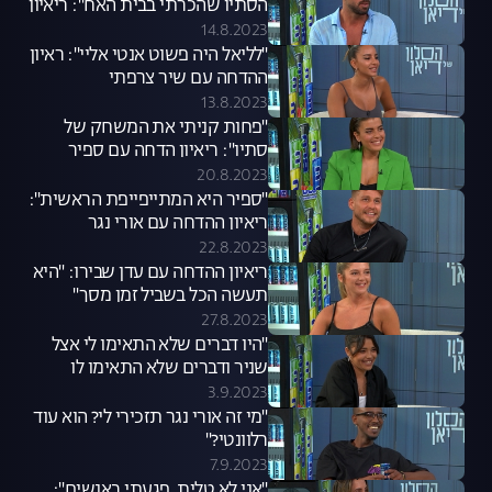
הסתיו שהכרתי בבית האח": ריאיון
ההדחה עם אורי כהן
14.8.2023
"לליאל היה פשוט אנטי אליי": ראיון
ההדחה עם שיר צרפתי
13.8.2023
"פחות קניתי את המשחק של
סתיו": ריאיון הדחה עם ספיר
בורגיל
20.8.2023
"ספיר היא המתייפייפת הראשית":
ריאיון ההדחה עם אורי נגר
22.8.2023
ריאיון ההדחה עם עדן שבירו: "היא
תעשה הכל בשביל זמן מסך"
27.8.2023
"היו דברים שלא התאימו לי אצל
שניר ודברים שלא התאימו לו
אצלי": ראיון ההדחה של שי
3.9.2023
"מי זה אורי נגר תזכירי לי? הוא עוד
רלוונטי?"
7.9.2023
"אני לא טלית, פגעתי באנשים":