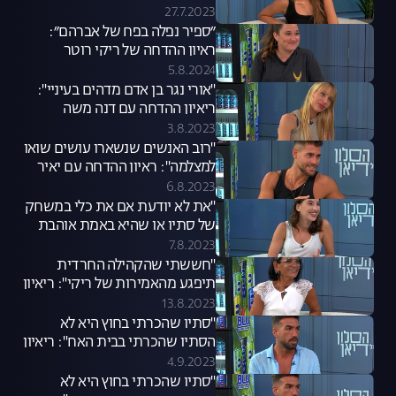
27.7.2023
״ספיר נפלה בפח של אברהם״:
ראיון ההדחה של ריקי רוטר
5.8.2024
"אורי נגר בן אדם מדהים בעיניי":
ריאיון ההדחה עם דנה משה
3.8.2023
"רוב האנשים שנשארו עושים שואו
למצלמה": ראיון ההדחה עם יאיר
כמכאג'י
6.8.2023
"את לא יודעת אם את כלי במשחק
של סתיו או שהיא באמת אוהבת
אותך": ריאיון ההדחה עם יובל לוי
7.8.2023
"חששתי שהקהילה החרדית
תיפגע מהאמירות של ריקי": ריאיון
ההדחה עם אתי ייטב
13.8.2023
"סתיו שהכרתי בחוץ היא לא
הסתיו שהכרתי בבית האח": ריאיון
ההדחה עם אורי כהן
4.9.2023
"סתיו שהכרתי בחוץ היא לא