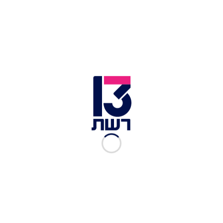
אתה לא שם.
לרה מטודי ובנה ניתאי | צילום: באדיבות המשפחה
אני קמה בבוקר רק בשבילך כי אני יודעת איזה גיבור