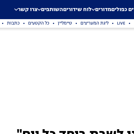
.
Application error: a clien
ים כפולים
מדורים
לוח שידורים
השותפים
צרו קשר
LIVE
ליגת המעריצים
טיימליין
כל הקטעים
כתבות