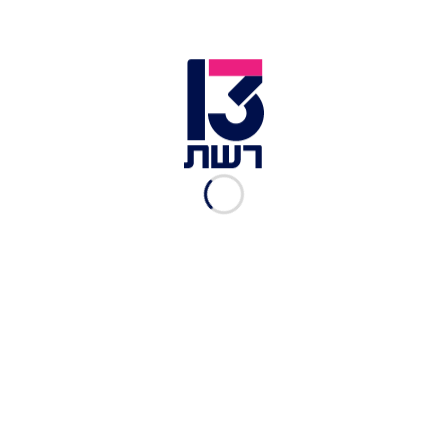
2 הכפיות האלה ב-164 שקלים:
נפתחה אחת המסעדות
היקרות בארץ
מרב וסרמן
|
18.12.2024
מסעדת הבשרים המעולה
מגבעתיים פתחה בר יין
במחירים של פעם
מרב וסרמן
|
11.12.2024
ראשונה ב-150, סטייק ב-700:
מסעדת החאפלות של מושיק
רוט
מרב וסרמן
|
24.11.2024
זאת מסעדת השף הרומנטית
שנפתחה במקום NG
מרב וסרמן
|
06.10.2024
רגע לפני ההתנפלות: הטריק
שמוזיל את המחיר בשייק שאק