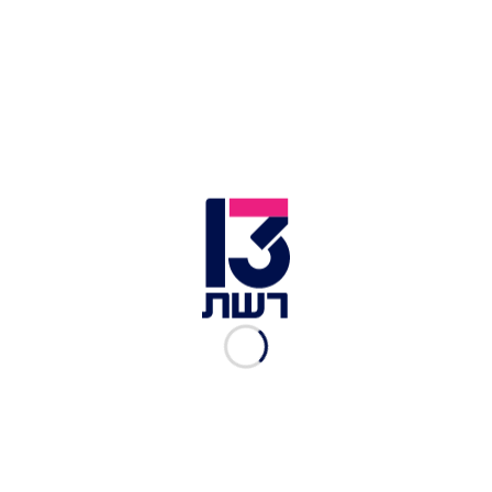
"Pre Primavera" מוגש כל חודש מרץ בין השעות
19:00-17:00.
מריונלה-אפרטיבו | צילום: יח"צ