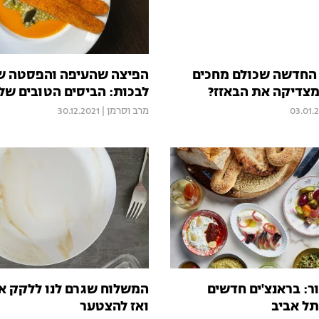
החדשה שכולם מחכים
הפיצה שהעיפה והפסטה שג
מצדיקה את הבאזז?
לבכות: הביסים הטובים של שנת
03.01.
מרב וסרמן
|
30.12.2021
ר: בראנצ'ים חדשים
המשלוח שגרם לנו ללקק א
תל אביב
ואז להצטער