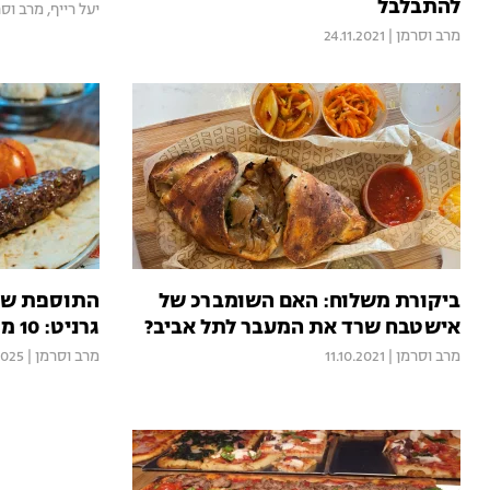
להתבלבל
יעל רייף
,
מרב וסר
מרב וסרמן
|
24.11.2021
ביקורת משלוח: האם השומברכ של
התוספת של 
אישטבח שרד את המעבר לתל אביב?
גרניט: 10 מתכוני קבב למנגל
מרב וסרמן
|
11.10.2021
מרב וסרמן
|
2025